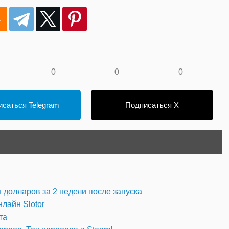
0
0
0
саться Telegram
Подписаться X
 долларов за 2 недели после запуска
лайн Slotor
та