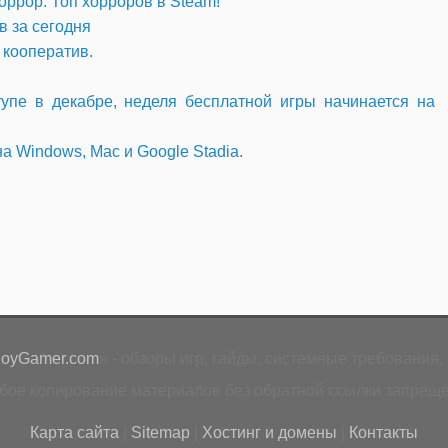
ррор. Топ хорроров в Steam!
в за сегодня
 кооператив.
тупе в декабре, неделя бесплатной игры начинается на
на Windows, Mac и Google Stadia.
loyGamer.com
» - обзоры игр, гайды, системные требования, 
бое копирование материалов без обратной ссылки запреще
Карта сайта
|
Sitemap
|
Хостинг и домены
|
Контакты