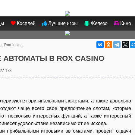
ды
Косплей
Лучшие игры
Железо
Кино
в Rox casino
АВТОМАТЫ В ROX CASINO
27 173
ктеризуются оригинальными сюжетами, а также довольно
отдают чаще всего свое предпочтение слотам, которые
т несколько интересных функций, а также интересный
ринесет удовольствие независимо от ее исхода.
ми прибыльными игровыми автоматами, процент отдачи