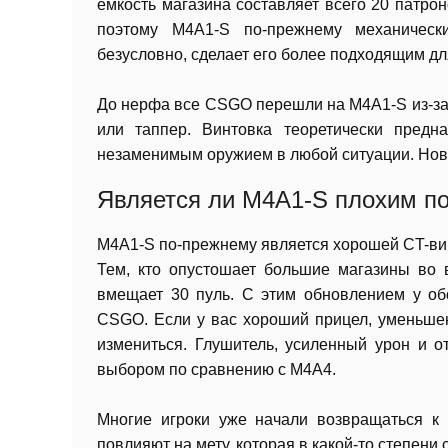
емкость магазина составляет всего 20 патр
поэтому M4A1-S по-прежнему механическ
безусловно, сделает его более подходящим д
До нерфа все CSGO перешли на M4A1-S из-за 
или таппер. Винтовка теоретически пред
незаменимым оружием в любой ситуации. Нов
Является ли M4A1-S плохим п
M4A1-S по-прежнему является хорошей CT-вин
Тем, кто опустошает большие магазины во 
вмещает 30 пуль. С этим обновлением у об
CSGO. Если у вас хороший прицел, уменьшен
измениться. Глушитель, усиленный урон и о
выбором по сравнению с M4A4.
Многие игроки уже начали возвращаться к 
повлияют на мету, которая в какой-то степен