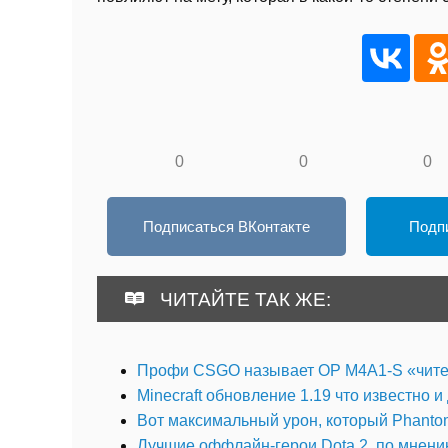
0
0
0
Подписаться ВКонтакте
Подпи
ЧИТАЙТЕ ТАК ЖЕ:
Профи CSGO называет OP M4A1-S «чите
Minecraft обновление 1.19 что известно и
Вот максимальный урон, который Phantom
Лучшие оффлайн-герои Dota 2, по мнени