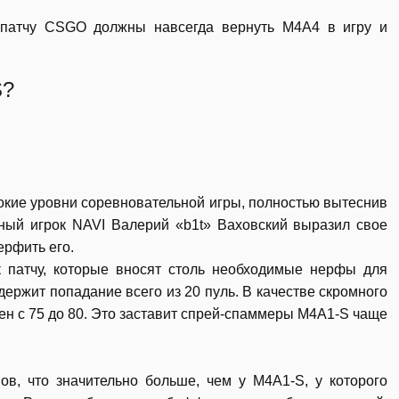
патчу CSGO должны навсегда вернуть M4A4 в игру и
S?
окие уровни соревновательной игры, полностью вытеснив
ый игрок NAVI Валерий «b1t» Ваховский выразил свое
ерфить его.
к патчу, которые вносят столь необходимые нерфы для
ержит попадание всего из 20 пуль. В качестве скромного
ен с 75 до 80. Это заставит спрей-спаммеры M4A1-S чаще
в, что значительно больше, чем у M4A1-S, у которого