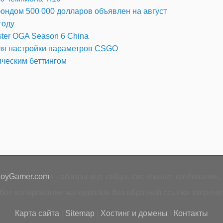
 фондом 500 000 долларов объявлен на август
году
ster OGA Season 6 China
ля настройки параметров CSGO
ческим беттингом
loyGamer.com
» - обзоры игр, гайды, системные требования, 
бое копирование материалов без обратной ссылки запреще
Карта сайта
|
Sitemap
|
Хостинг и домены
|
Контакты