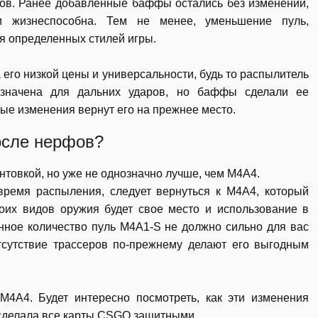
онов. Ранее добавленные баффы остались без изменений,
и жизнеспособна. Тем не менее, уменьшение пуль,
ля определенных стилей игры.
его низкой цены и универсальности, будь то распылитель
назначена для дальних ударов, но баффы сделали ее
ые изменения вернут его на прежнее место.
осле нерфов?
товкой, но уже не однозначно лучше, чем M4A4.
время распыления, следует вернуться к M4A4, который
оих видов оружия будет свое место и использование в
ное количество пуль M4A1-S не должно сильно для вас
тсутствие трассеров по-прежнему делают его выгодным
M4A4. Будет интересно посмотреть, как эти изменения
и сделала все карты CSGO защитными.