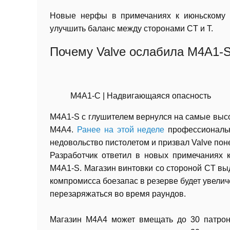
Новые нерфы в примечаниях к июньскому 
улучшить баланс между сторонами CT и T.
Почему Valve ослабила M4A1-
М4А1-С | Надвигающаяся опасность
M4A1-S с глушителем вернулся на самые выс
M4A4.
Ранее на этой неделе
профессиональн
недовольство пистолетом и призвал Valve пон
Разработчик ответил в новых примечаниях 
M4A1-S. Магазин винтовки со стороной CT выд
компромисса боезапас в резерве будет увелич
перезаряжаться во время раундов.
Магазин M4A4 может вмещать до 30 патроно