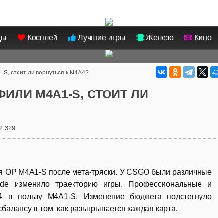
ды
Косплей
Лучшие игры
Железо
Кино
-S, стоит ли вернуться к M4A4?
ИЛИ M4A1-S, СТОИТ ЛИ
2 329
ля OP M4A1-S после мета-тряски. У CSGO были различные
ptide изменило траекторию игры. Профессиональные и
4 в пользу M4A1-S. Изменение бюджета подстегнуло
сбалансу в том, как разыгрывается каждая карта.