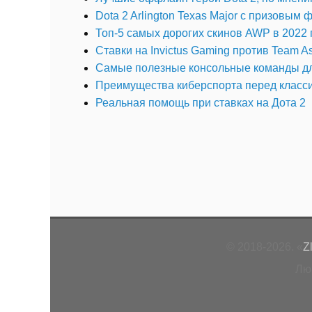
Dota 2 Arlington Texas Major с призовым
Топ-5 самых дорогих скинов AWP в 2022 
Ставки на Invictus Gaming против Team A
Самые полезные консольные команды д
Преимущества киберспорта перед класси
Реальная помощь при ставках на Дота 2
© 2018-2026. «
Z
Лю