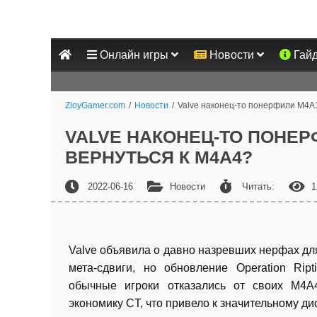
Онлайн игры
Новости
Гай
ZloyGamer.com
/
Новости
/
Valve наконец-то понерфили M4A1
VALVE НАКОНЕЦ-ТО ПОНЕРФ
ВЕРНУТЬСЯ К M4A4?
2022-06-16
Новости
Читать:
1
Valve объявила о давно назревших нерфах д
мета-сдвиги, но обновление Operation Ri
обычные игроки отказались от своих M4A
экономику CT, что привело к значительному ди