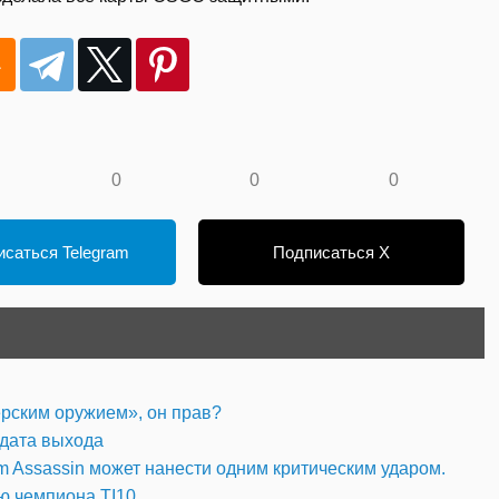
0
0
0
саться Telegram
Подписаться X
рским оружием», он прав?
 дата выхода
 Assassin может нанести одним критическим ударом.
ю чемпиона TI10