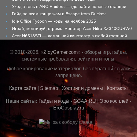
Уход в тень в ARC Raiders — где найти полевые станции
Гайд по всем концовкам в Escape from Duckov
Idle Office Tycoon — коды на ноябрь 2025
Играй, монтируй, стримь: монитор Acer Nitro XZ340CURW0
Acer H6518STi — домашний кинотеатр в любой гостиной
© 2018-2026. «
ZloyGamer.com
» - обзоры игр, гайды,
системные требования, рейтинги и топы.
Любое копирование материалов без обратной ссылки
запрещено.
Карта сайта
|
Sitemap
|
Хостинг и домены
|
Контакты
Наши сайты:
Гайды и коды - GGAA.RU
|
Эро косплей -
EroCosplay.ru