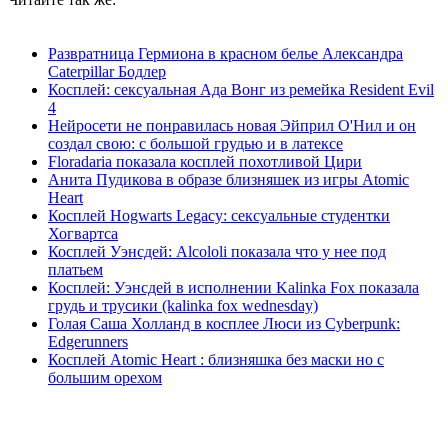
Развратница Гермиона в красном белье Александра
Caterpillar Бодлер
Косплей: сексуальная Ада Вонг из ремейка Resident Evil
4
Нейросети не понравилась новая Эйприл О'Нил и он
создал свою: с большой грудью и в латексе
Floradaria показала косплей похотливой Цири
Анита Пудикова в образе близняшек из игры Atomic
Heart
Косплей Hogwarts Legacy: сексуальные студентки
Хогвартса
Косплей Уэнсдей: Alcololi показала что у нее под
платьем
Косплей: Уэнсдей в исполнении Kalinka Fox показала
грудь и трусики (kalinka fox wednesday)
Голая Саша Холланд в косплее Люси из Cyberpunk:
Edgerunners
Косплей Atomic Heart : близняшка без маски но с
большим орехом